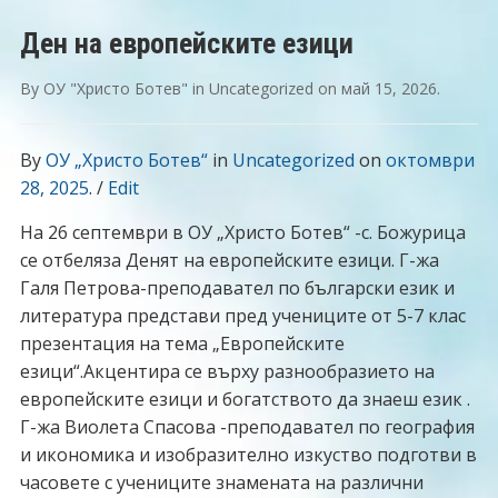
Ден на европейските езици
By
OУ "Христо Ботев"
in
Uncategorized
on
май 15, 2026
.
By
OУ „Христо Ботев“
in
Uncategorized
on
октомври
28, 2025
. /
Edit
На 26 септември в ОУ „Христо Ботев“ -с. Божурица
се отбеляза Денят на европейските езици. Г-жа
Галя Петрова-преподавател по български език и
литература представи пред учениците от 5-7 клас
презентация на тема „Европейските
езици“.Акцентира се върху разнообразието на
европейските езици и богатството да знаеш език .
Г-жа Виолета Спасова -преподавател по география
и икономика и изобразително изкуство подготви в
часовете с учениците знамената на различни