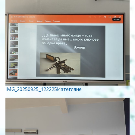
IMG_20250925_122225
Изтегляне