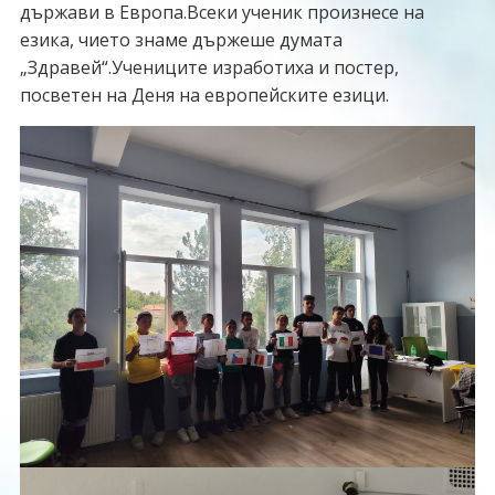
държави в Европа.Всеки ученик произнесе на
езика, чието знаме държеше думата
„Здравей“.Учениците изработиха и постер,
посветен на Деня на европейските езици.