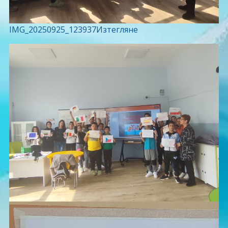
IMG_20250925_123937
Изтегляне