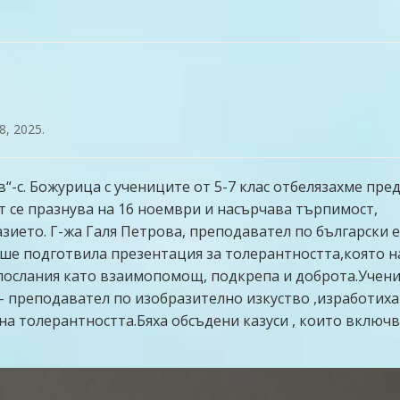
8, 2025
.
“-с. Божурица с учениците от 5-7 клас отбелязахме пре
 се празнува на 16 ноември и насърчава търпимост,
ието. Г-жа Галя Петрова, преподавател по български е
еше подготвила презентация за толерантността,която 
послания като взаимопомощ, подкрепа и доброта.Учени
- преподавател по изобразително изкуство ,изработиха
на толерантността.Бяха обсъдени казуси , които включ