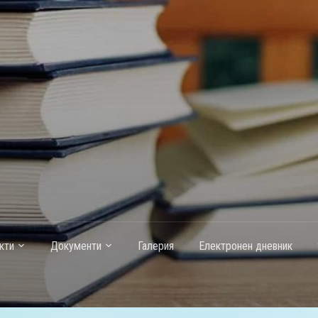
кти
Документи
Галерия
Електронен дневник