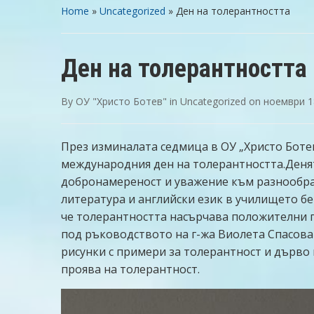
Home
»
Uncategorized
»
Ден на толерантността
Ден на толерантността
By
OУ "Христо Ботев"
in
Uncategorized
on
ноември 1
През изминалата седмица в ОУ „Христо Ботев
международния ден на толерантността.Денят
добронамереност и уважение към разнообраз
литература и английски език в училището б
че толерантността насърчава положителни 
под ръководството на г-жа Виолета Спасова
рисунки с примери за толерантност и дърво 
проява на толерантност.