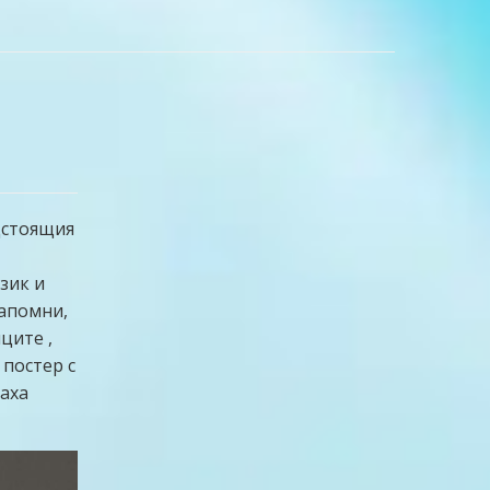
дстоящия
зик и
напомни,
ците ,
 постер с
ваха