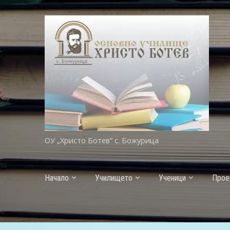
ОУ „Христо Ботев“ с. Божурица
Начало
Училището
Ученици
Прое