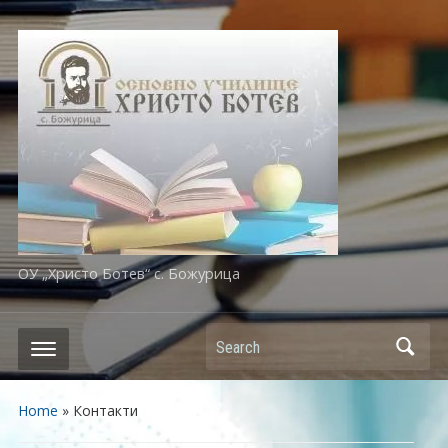
ОУ „Христо Ботев“ с. Божурица
Search
Home
»
Контакти