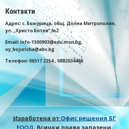
Контакти
Адрес: с. Божурица, общ. Долна Митрополия,
ул. „Христо Ботев“ №2
Email: info-1500903@edu.mon.bg,
oy_bojuricha@abv.bg
Телефон: 06517 2254 , 0882034486
Изработена от
Офис решения БГ
ЕООД
. Всички права запазени.